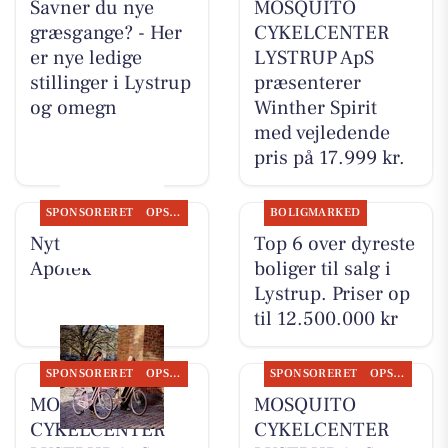
Savner du nye
MOSQUITO
græsgange? - Her
CYKELCENTER
er nye ledige
LYSTRUP ApS
stillinger i Lystrup
præsenterer
og omegn
Winther Spirit
med vejledende
pris på 17.999 kr.
SPONSORERET
OPSLAGSTAVLEN
BOLIGMARKED
Nyt fra Lystrup
Top 6 over dyreste
Apotek
boliger til salg i
Lystrup. Priser op
til 12.500.000 kr
SPONSORERET
OPSLAGSTAVLEN
SPONSORERET
OPSLAGSTAVLEN
MOSQUITO
MOSQUITO
CYKELCENTER
CYKELCENTER