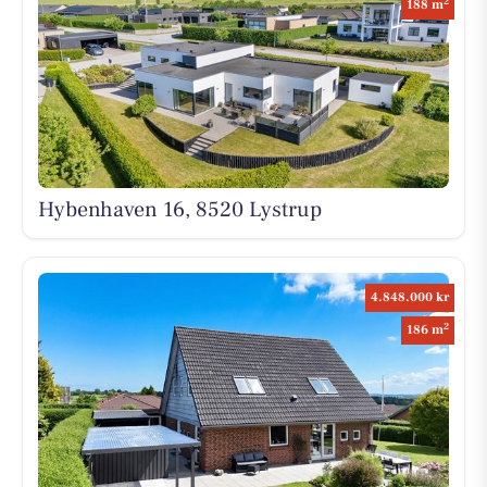
2
188 m
Hybenhaven 16, 8520 Lystrup
4.848.000 kr
2
186 m