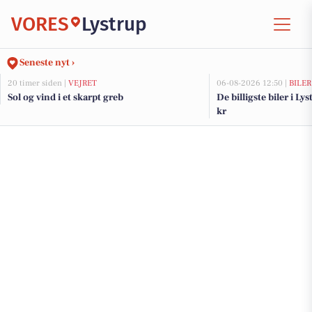
VORES
Lystrup
Seneste nyt ›
20 timer siden |
VEJRET
06-08-2026 12:50 |
BILER
Sol og vind i et skarpt greb
De billigste biler i Ly
kr