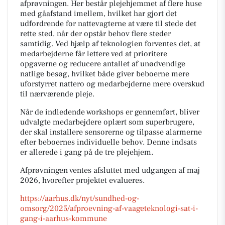
afprøvningen. Her består plejehjemmet af flere huse
med gåafstand imellem, hvilket har gjort det
udfordrende for nattevagterne at være til stede det
rette sted, når der opstår behov flere steder
samtidig. Ved hjælp af teknologien forventes det, at
medarbejderne får lettere ved at prioritere
opgaverne og reducere antallet af unødvendige
natlige besøg, hvilket både giver beboerne mere
uforstyrret nattero og medarbejderne mere overskud
til nærværende pleje.
Når de indledende workshops er gennemført, bliver
udvalgte medarbejdere oplært som superbrugere,
der skal installere sensorerne og tilpasse alarmerne
efter beboernes individuelle behov. Denne indsats
er allerede i gang på de tre plejehjem.
Afprøvningen ventes afsluttet med udgangen af maj
2026, hvorefter projektet evalueres.
https://aarhus.dk/nyt/sundhed-og-
omsorg/2025/afproevning-af-vaageteknologi-sat-i-
gang-i-aarhus-kommune