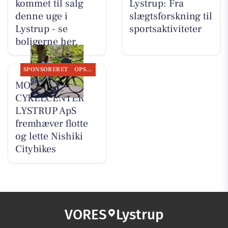
kommet til salg
Lystrup: Fra
denne uge i
slægtsforskning til
Lystrup - se
sportsaktiviteter
boligerne her.
SPONSORERET
OPSLAGSTAVLEN
MOSQUITO
CYKELCENTER
LYSTRUP ApS
fremhæver flotte
og lette Nishiki
Citybikes
VORES
Lystrup