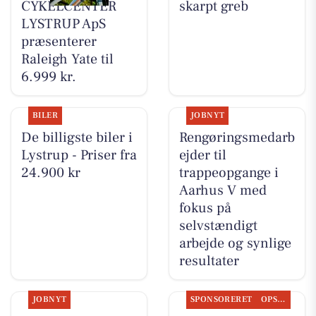
CYKELCENTER
skarpt greb
LYSTRUP ApS
præsenterer
Raleigh Yate til
6.999 kr.
BILER
JOBNYT
De billigste biler i
Rengøringsmedarb
Lystrup - Priser fra
ejder til
24.900 kr
trappeopgange i
Aarhus V med
fokus på
selvstændigt
arbejde og synlige
resultater
JOBNYT
SPONSORERET
OPSLAGSTAVLEN