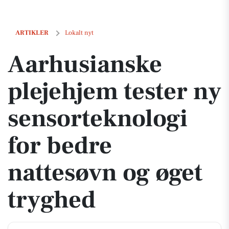
Aarhusianske plejehjem tester ny sensorteknologi for bedre nattesø
ARTIKLER
Lokalt nyt
Aarhusianske
plejehjem tester ny
sensorteknologi
for bedre
nattesøvn og øget
tryghed