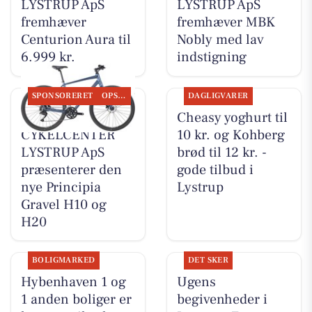
LYSTRUP ApS
LYSTRUP ApS
fremhæver
fremhæver MBK
Centurion Aura til
Nobly med lav
6.999 kr.
indstigning
SPONSORERET
OPSLAGSTAVLEN
DAGLIGVARER
MOSQUITO
Cheasy yoghurt til
CYKELCENTER
10 kr. og Kohberg
LYSTRUP ApS
brød til 12 kr. -
præsenterer den
gode tilbud i
nye Principia
Lystrup
Gravel H10 og
H20
BOLIGMARKED
DET SKER
Hybenhaven 1 og
Ugens
1 anden boliger er
begivenheder i