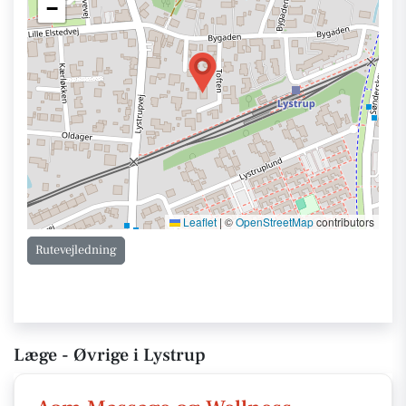
−
Leaflet
|
©
OpenStreetMap
contributors
Rutevejledning
Læge - Øvrige i Lystrup