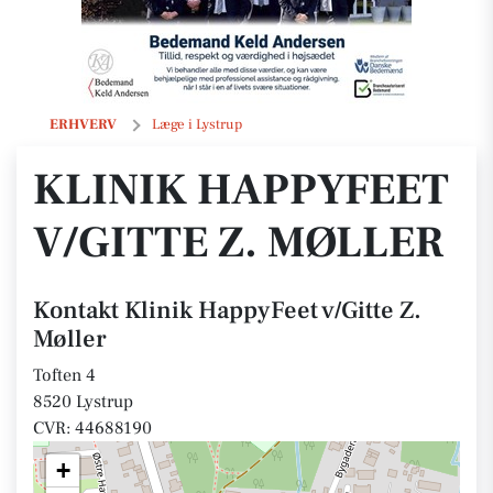
Klinik HappyFeet v/Gitte Z. Møller
ERHVERV
Læge i Lystrup
KLINIK HAPPYFEET
V/GITTE Z. MØLLER
Kontakt Klinik HappyFeet v/Gitte Z.
Møller
Toften 4
8520 Lystrup
CVR: 44688190
+