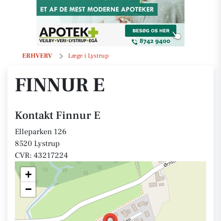
Finnur E
ERHVERV
Læge i Lystrup
FINNUR E
Kontakt Finnur E
Elleparken 126
8520 Lystrup
CVR: 43217224
+
−