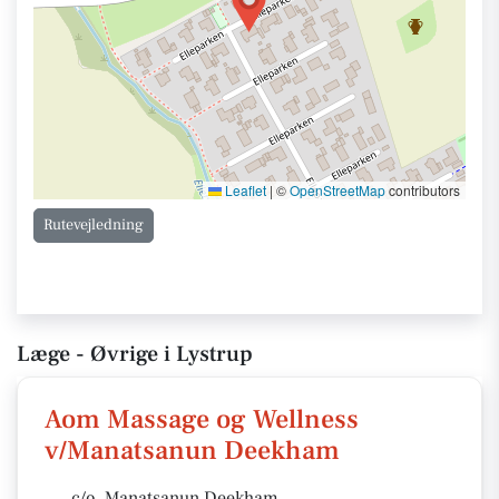
Leaflet
|
©
OpenStreetMap
contributors
Rutevejledning
Læge - Øvrige i Lystrup
Aom Massage og Wellness
v/Manatsanun Deekham
c/o. Manatsanun Deekham