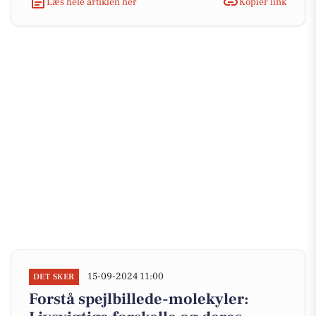
Læs hele artiklen her
Kopiér link
15-09-2024 11:00
DET SKER
Forstå spejlbillede-molekyler: