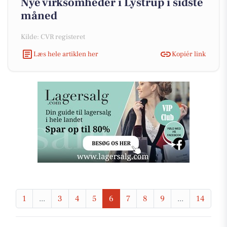
Nye virksomheder i Lystrup i sidste
måned
Kilde: CVR registeret
Læs hele artiklen her
Kopiér link
1
...
3
4
5
6
7
8
9
...
14