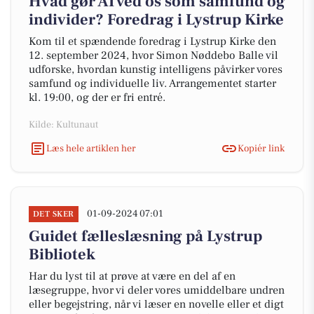
Hvad gør AI ved os som samfund og
individer? Foredrag i Lystrup Kirke
Kom til et spændende foredrag i Lystrup Kirke den
12. september 2024, hvor Simon Nøddebo Balle vil
udforske, hvordan kunstig intelligens påvirker vores
samfund og individuelle liv. Arrangementet starter
kl. 19:00, og der er fri entré.
Kilde: Kultunaut
Læs hele artiklen her
Kopiér link
01-09-2024 07:01
DET SKER
Guidet fælleslæsning på Lystrup
Bibliotek
Har du lyst til at prøve at være en del af en
læsegruppe, hvor vi deler vores umiddelbare undren
eller begejstring, når vi læser en novelle eller et digt