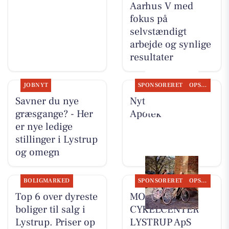
Aarhus V med
fokus på
selvstændigt
arbejde og synlige
resultater
JOBNYT
SPONSORERET
OPSLAGSTAVLEN
Savner du nye
Nyt fra Lystrup
græsgange? - Her
Apotek
er nye ledige
stillinger i Lystrup
og omegn
BOLIGMARKED
SPONSORERET
OPSLAGSTAVLEN
Top 6 over dyreste
MOSQUITO
boliger til salg i
CYKELCENTER
Lystrup. Priser op
LYSTRUP ApS