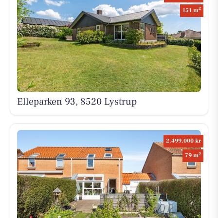
2
151 m
Elleparken 93, 8520 Lystrup
2.499.000 kr
2
79 m