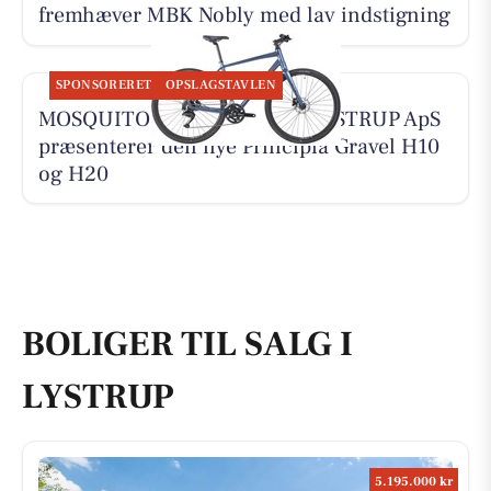
fremhæver MBK Nobly med lav indstigning
SPONSORERET
OPSLAGSTAVLEN
MOSQUITO CYKELCENTER LYSTRUP ApS
præsenterer den nye Principia Gravel H10
og H20
BOLIGER TIL SALG I
LYSTRUP
5.195.000 kr