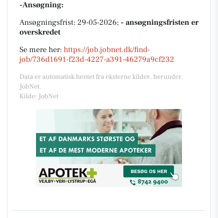
-Ansøgning:
Ansøgningsfrist: 29-05-2026;
- ansøgningsfristen er
overskredet
Se mere her:
https://job.jobnet.dk/find-
job/736d1691-f23d-4227-a391-46279a9cf232
Data er automatisk hentet fra eksterne kilder, herunder
JobNet.
Kilde: JobNet