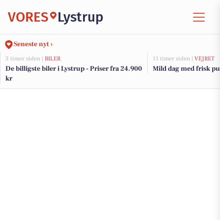
VORES
Lystrup
Seneste nyt ›
3 timer siden |
BILER
11 timer siden |
VEJRET
De billigste biler i Lystrup - Priser fra 24.900
Mild dag med frisk pus
kr