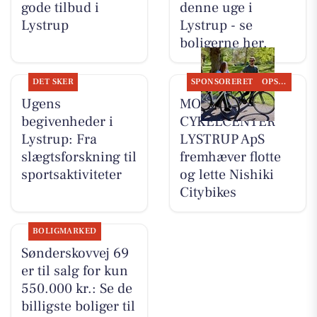
gode tilbud i
denne uge i
Lystrup
Lystrup - se
boligerne her.
DET SKER
SPONSORERET
OPSLAGSTAVLEN
Ugens
MOSQUITO
begivenheder i
CYKELCENTER
Lystrup: Fra
LYSTRUP ApS
slægtsforskning til
fremhæver flotte
sportsaktiviteter
og lette Nishiki
Citybikes
BOLIGMARKED
Sønderskovvej 69
er til salg for kun
550.000 kr.: Se de
billigste boliger til