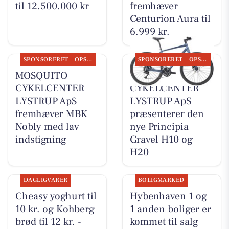
til 12.500.000 kr
fremhæver
Centurion Aura til
6.999 kr.
SPONSORERET
OPSLAGSTAVLEN
SPONSORERET
OPSLAGSTAVLEN
MOSQUITO
MOSQUITO
CYKELCENTER
CYKELCENTER
LYSTRUP ApS
LYSTRUP ApS
fremhæver MBK
præsenterer den
Nobly med lav
nye Principia
indstigning
Gravel H10 og
H20
DAGLIGVARER
BOLIGMARKED
Cheasy yoghurt til
Hybenhaven 1 og
10 kr. og Kohberg
1 anden boliger er
brød til 12 kr. -
kommet til salg