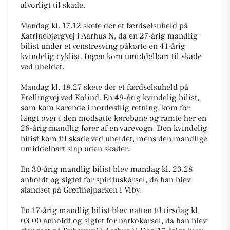
alvorligt til skade.
Mandag kl. 17.12 skete der et færdselsuheld på
Katrinebjergvej i Aarhus N, da en 27-årig mandlig
bilist under et venstresving påkørte en 41-årig
kvindelig cyklist. Ingen kom umiddelbart til skade
ved uheldet.
Mandag kl. 18.27 skete der et færdselsuheld på
Frellingvej ved Kolind. En 49-årig kvindelig bilist,
som kom kørende i nordøstlig retning, kom for
langt over i den modsatte kørebane og ramte her en
26-årig mandlig fører af en varevogn. Den kvindelig
bilist kom til skade ved uheldet, mens den mandlige
umiddelbart slap uden skader.
En 30-årig mandlig bilist blev mandag kl. 23.28
anholdt og sigtet for spirituskørsel, da han blev
standset på Grøfthøjparken i Viby.
En 17-årig mandlig bilist blev natten til tirsdag kl.
03.00 anholdt og sigtet for narkokørsel, da han blev