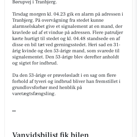
Børupvej i Tranbjerg.
Tirsdag morgen kl. 04.23 gik en alarm på adressen i
Tranbjerg. På overvågning fra stedet kunne
alarmselskabet give et signalement at en mand, der
kravlede ud af et vindue på adressen. Flere patruljer
kørte hurtigt til stedet og kl. 04.48 standsede en af
disse en bil tæt ved gerningsstedet. Heri sad en 31-
årig kvinde og den 53-årige mand, som svarede til
signalementet. Den 53-årige blev derefter anholdt
og sigtet for indbrud.
Da den 53-årige er prøveløsladt i en sag om flere
forhold af tyveri og indbrud bliver han fremstillet i
grundlovsforhør med henblik på
varetægtsfængsling.
**
Vanvidsbilist fik bilen