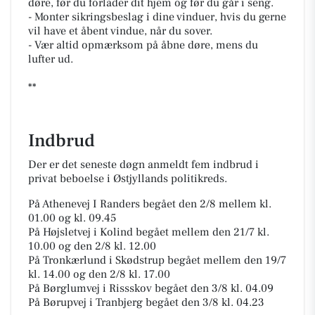
døre, før du forlader dit hjem og før du går i seng.
- Monter sikringsbeslag i dine vinduer, hvis du gerne
vil have et åbent vindue, når du sover.
- Vær altid opmærksom på åbne døre, mens du
lufter ud.
**
Indbrud
Der er det seneste døgn anmeldt fem indbrud i
privat beboelse i Østjyllands politikreds.
På Athenevej I Randers begået den 2/8 mellem kl.
01.00 og kl. 09.45
På Højsletvej i Kolind begået mellem den 21/7 kl.
10.00 og den 2/8 kl. 12.00
På Tronkærlund i Skødstrup begået mellem den 19/7
kl. 14.00 og den 2/8 kl. 17.00
På Børglumvej i Rissskov begået den 3/8 kl. 04.09
På Børupvej i Tranbjerg begået den 3/8 kl. 04.23