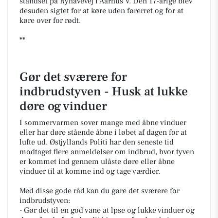
standset på Ryhavevej i Aarhus V. Den 17-årige blev
desuden sigtet for at køre uden førerret og for at
køre over for rødt.
**
Gør det sværere for
indbrudstyven - Husk at lukke
døre og vinduer
I sommervarmen sover mange med åbne vinduer
eller har døre stående åbne i løbet af dagen for at
lufte ud. Østjyllands Politi har den seneste tid
modtaget flere anmeldelser om indbrud, hvor tyven
er kommet ind gennem ulåste døre eller åbne
vinduer til at komme ind og tage værdier.
Med disse gode råd kan du gøre det sværere for
indbrudstyven:
- Gør det til en god vane at lpse og lukke vinduer og