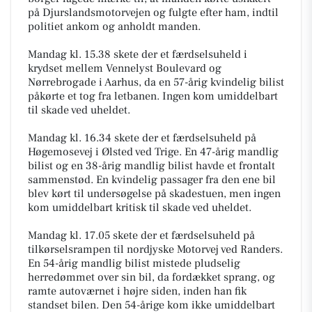
på Djurslandsmotorvejen og fulgte efter ham, indtil
politiet ankom og anholdt manden.
Mandag kl. 15.38 skete der et færdselsuheld i
krydset mellem Vennelyst Boulevard og
Nørrebrogade i Aarhus, da en 57-årig kvindelig bilist
påkørte et tog fra letbanen. Ingen kom umiddelbart
til skade ved uheldet.
Mandag kl. 16.34 skete der et færdselsuheld på
Høgemosevej i Ølsted ved Trige. En 47-årig mandlig
bilist og en 38-årig mandlig bilist havde et frontalt
sammenstød. En kvindelig passager fra den ene bil
blev kørt til undersøgelse på skadestuen, men ingen
kom umiddelbart kritisk til skade ved uheldet.
Mandag kl. 17.05 skete der et færdselsuheld på
tilkørselsrampen til nordjyske Motorvej ved Randers.
En 54-årig mandlig bilist mistede pludselig
herredømmet over sin bil, da fordækket sprang, og
ramte autoværnet i højre siden, inden han fik
standset bilen. Den 54-årige kom ikke umiddelbart