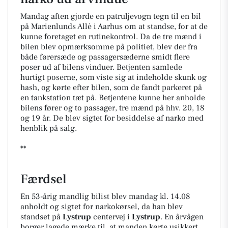
Mandag aften gjorde en patruljevogn tegn til en bil
på Marienlunds Allé i Aarhus om at standse, for at de
kunne foretaget en rutinekontrol. Da de tre mænd i
bilen blev opmærksomme på politiet, blev der fra
både førersæde og passagersæderne smidt flere
poser ud af bilens vinduer. Betjenten samlede
hurtigt poserne, som viste sig at indeholde skunk og
hash, og kørte efter bilen, som de fandt parkeret på
en tankstation tæt på. Betjentene kunne her anholde
bilens fører og to passager, tre mænd på hhv. 20, 18
og 19 år. De blev sigtet for besiddelse af narko med
henblik på salg.
**
Færdsel
En 53-årig mandlig bilist blev mandag kl. 14.08
anholdt og sigtet for narkokørsel, da han blev
standset på
Lystrup
centervej i
Lystrup
. En årvågen
borger lagede mærke til, at manden kørte usikkert