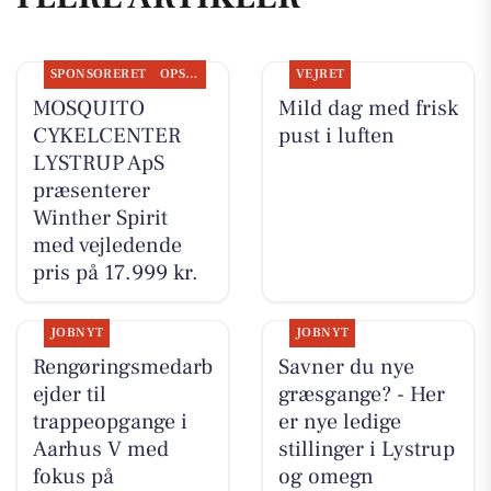
SPONSORERET
OPSLAGSTAVLEN
VEJRET
MOSQUITO
Mild dag med frisk
CYKELCENTER
pust i luften
LYSTRUP ApS
præsenterer
Winther Spirit
med vejledende
pris på 17.999 kr.
JOBNYT
JOBNYT
Rengøringsmedarb
Savner du nye
ejder til
græsgange? - Her
trappeopgange i
er nye ledige
Aarhus V med
stillinger i Lystrup
fokus på
og omegn