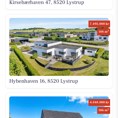
Kirsebærhaven 47, 8520 Lystrup
7.495.000 kr
2
188 m
Hybenhaven 16, 8520 Lystrup
4.848.000 kr
2
186 m