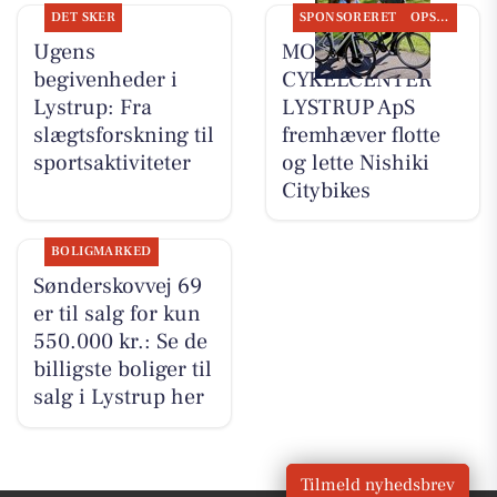
DET SKER
SPONSORERET
OPSLAGSTAVLEN
Ugens
MOSQUITO
begivenheder i
CYKELCENTER
Lystrup: Fra
LYSTRUP ApS
slægtsforskning til
fremhæver flotte
sportsaktiviteter
og lette Nishiki
Citybikes
BOLIGMARKED
Sønderskovvej 69
er til salg for kun
550.000 kr.: Se de
billigste boliger til
salg i Lystrup her
Tilmeld nyhedsbrev