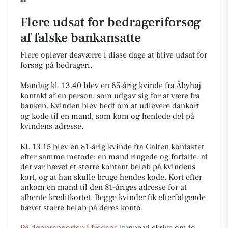
**
Flere udsat for bedrageriforsøg
af falske bankansatte
Flere oplever desværre i disse dage at blive udsat for
forsøg på bedrageri.
Mandag kl. 13.40 blev en 65-årig kvinde fra Åbyhøj
kontakt af en person, som udgav sig for at være fra
banken. Kvinden blev bedt om at udlevere dankort
og kode til en mand, som kom og hentede det på
kvindens adresse.
Kl. 13.15 blev en 81-årig kvinde fra Galten kontaktet
efter samme metode; en mand ringede og fortalte, at
der var hævet et større kontant beløb på kvindens
kort, og at han skulle bruge hendes kode. Kort efter
ankom en mand til den 81-åriges adresse for at
afhente kreditkortet. Begge kvinder fik efterfølgende
hævet større beløb på deres konto.
På døgnrapporten i fredags
kunne vi skrive om to