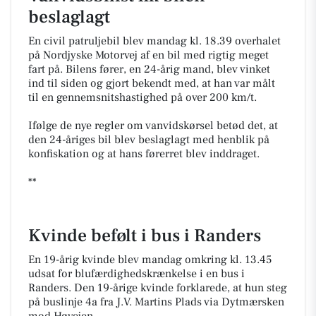
beslaglagt
En civil patruljebil blev mandag kl. 18.39 overhalet
på Nordjyske Motorvej af en bil med rigtig meget
fart på. Bilens fører, en 24-årig mand, blev vinket
ind til siden og gjort bekendt med, at han var målt
til en gennemsnitshastighed på over 200 km/t.
Ifølge de nye regler om vanvidskørsel betød det, at
den 24-åriges bil blev beslaglagt med henblik på
konfiskation og at hans førerret blev inddraget.
**
Kvinde befølt i bus i Randers
En 19-årig kvinde blev mandag omkring kl. 13.45
udsat for blufærdighedskrænkelse i en bus i
Randers. Den 19-årige kvinde forklarede, at hun steg
på buslinje 4a fra J.V. Martins Plads via Dytmærsken
mod Høvejen.