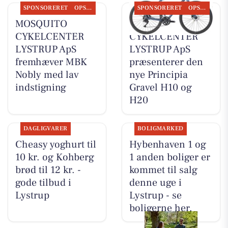
SPONSORERET
OPSLAGSTAVLEN
SPONSORERET
OPSLAGSTAVLEN
MOSQUITO
MOSQUITO
CYKELCENTER
CYKELCENTER
LYSTRUP ApS
LYSTRUP ApS
fremhæver MBK
præsenterer den
Nobly med lav
nye Principia
indstigning
Gravel H10 og
H20
DAGLIGVARER
BOLIGMARKED
Cheasy yoghurt til
Hybenhaven 1 og
10 kr. og Kohberg
1 anden boliger er
brød til 12 kr. -
kommet til salg
gode tilbud i
denne uge i
Lystrup
Lystrup - se
boligerne her.