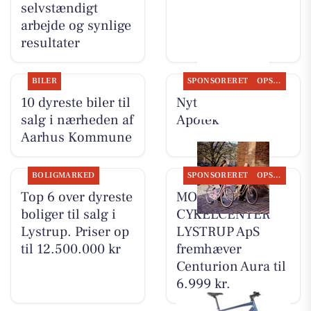
selvstændigt
arbejde og synlige
resultater
BILER
SPONSORERET
OPSLAGSTAVLEN
10 dyreste biler til
Nyt fra Lystrup
salg i nærheden af
Apotek
Aarhus Kommune
BOLIGMARKED
SPONSORERET
OPSLAGSTAVLEN
Top 6 over dyreste
MOSQUITO
boliger til salg i
CYKELCENTER
Lystrup. Priser op
LYSTRUP ApS
til 12.500.000 kr
fremhæver
Centurion Aura til
6.999 kr.