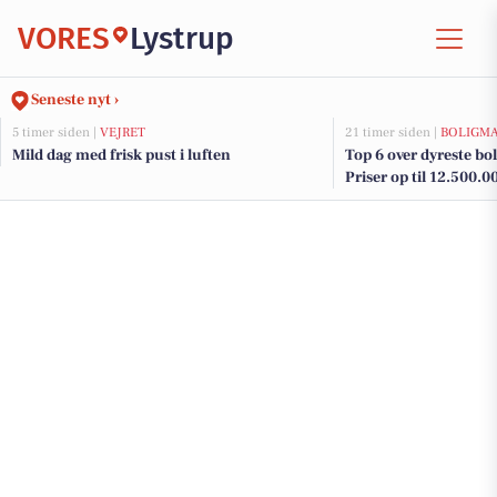
VORES
Lystrup
Seneste nyt ›
5 timer siden |
VEJRET
21 timer siden |
BOLIGM
Mild dag med frisk pust i luften
Top 6 over dyreste boli
Priser op til 12.500.0