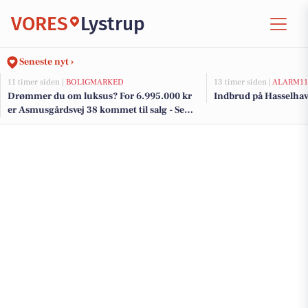
VORES
Lystrup
Seneste nyt ›
11 timer siden |
BOLIGMARKED
13 timer siden |
ALARM11
Drømmer du om luksus? For 6.995.000 kr
Indbrud på Hasselhav
er Asmusgårdsvej 38 kommet til salg - Se
den og de dyreste boliger til salg her