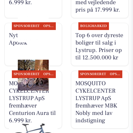
6.999 kr.
med vejledende
pris på 17.999 kr.
SPONSORERET
OPSLAGSTAVLEN
BOLIGMARKED
Nyt fra Lystrup
Top 6 over dyreste
Apotek
boliger til salg i
Lystrup. Priser op
til 12.500.000 kr
SPONSORERET
OPSLAGSTAVLEN
SPONSORERET
OPSLAGSTAVLEN
MOSQUITO
MOSQUITO
CYKELCENTER
CYKELCENTER
LYSTRUP ApS
LYSTRUP ApS
fremhæver
fremhæver MBK
Centurion Aura til
Nobly med lav
6.999 kr.
indstigning