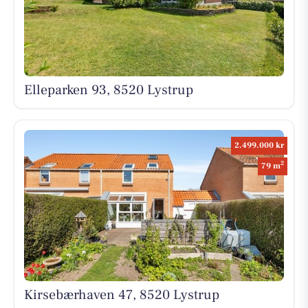
Elleparken 93, 8520 Lystrup
2.499.000 kr
2
79 m
Kirsebærhaven 47, 8520 Lystrup