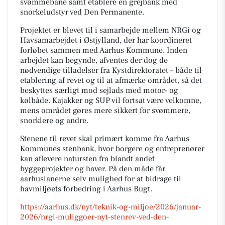
svømmebane samt etablere en grejbank med
snorkeludstyr ved Den Permanente.
Projektet er blevet til i samarbejde mellem NRGi og
Havsamarbejdet i Østjylland, der har koordineret
forløbet sammen med Aarhus Kommune. Inden
arbejdet kan begynde, afventes der dog de
nødvendige tilladelser fra Kystdirektoratet – både til
etablering af revet og til at afmærke området, så det
beskyttes særligt mod sejlads med motor- og
kølbåde. Kajakker og SUP vil fortsat være velkomne,
mens området gøres mere sikkert for svømmere,
snorklere og andre.
Stenene til revet skal primært komme fra Aarhus
Kommunes stenbank, hvor borgere og entreprenører
kan aflevere natursten fra blandt andet
byggeprojekter og haver. På den måde får
aarhusianerne selv mulighed for at bidrage til
havmiljøets forbedring i Aarhus Bugt.
https://aarhus.dk/nyt/teknik-og-miljoe/2026/januar-
2026/nrgi-muliggoer-nyt-stenrev-ved-den-