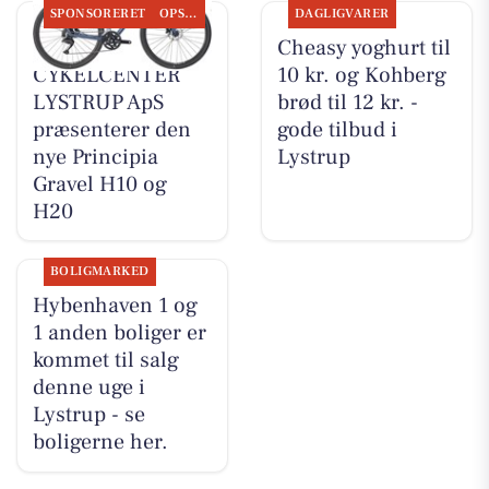
SPONSORERET
OPSLAGSTAVLEN
DAGLIGVARER
MOSQUITO
Cheasy yoghurt til
CYKELCENTER
10 kr. og Kohberg
LYSTRUP ApS
brød til 12 kr. -
præsenterer den
gode tilbud i
nye Principia
Lystrup
Gravel H10 og
H20
BOLIGMARKED
Hybenhaven 1 og
1 anden boliger er
kommet til salg
denne uge i
Lystrup - se
boligerne her.