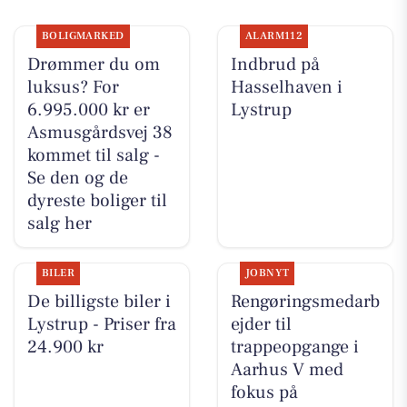
BOLIGMARKED
ALARM112
Drømmer du om
Indbrud på
luksus? For
Hasselhaven i
6.995.000 kr er
Lystrup
Asmusgårdsvej 38
kommet til salg -
Se den og de
dyreste boliger til
salg her
BILER
JOBNYT
De billigste biler i
Rengøringsmedarb
Lystrup - Priser fra
ejder til
24.900 kr
trappeopgange i
Aarhus V med
fokus på