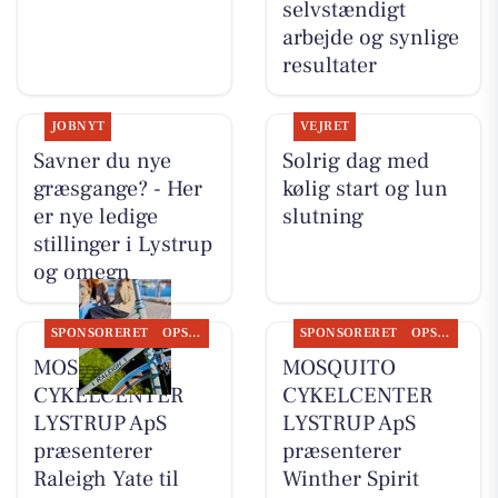
selvstændigt
arbejde og synlige
resultater
JOBNYT
VEJRET
Savner du nye
Solrig dag med
græsgange? - Her
kølig start og lun
er nye ledige
slutning
stillinger i Lystrup
og omegn
SPONSORERET
OPSLAGSTAVLEN
SPONSORERET
OPSLAGSTAVLEN
MOSQUITO
MOSQUITO
CYKELCENTER
CYKELCENTER
LYSTRUP ApS
LYSTRUP ApS
præsenterer
præsenterer
Raleigh Yate til
Winther Spirit