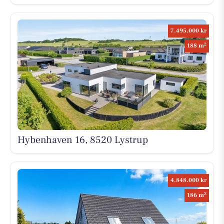
7.495.000 kr
2
188 m
Hybenhaven 16, 8520 Lystrup
4.848.000 kr
2
186 m