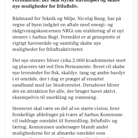
nye muligheder for friluftsliv.
Rådmand for Teknik og Miljø, Nicolaj Bang, har på
vegne af byen indgået en aftale med energi- og
rådgivningskoncernen NRGi om etablering af et nyt
stenrev i Aarhus Bugt. Formålet er at genoprette et
vigtigt havområde og samtidig skabe nye
muligheder for friluftsaktiviteter.
Det nye stenrev bliver cirka 2.000 kvadratmeter stort
og placeres tæt ved Den Permanente. Revet vil skabe
nye levesteder for fisk, skaldyr, tang og andre havdyr
i et område, der i dag er præget af ensartet
sandbund med lav biodiversitet. Derudover bliver
det en attraktion for alle, der bruger havet aktivt,
eksempelvis til snorkling og svømning.
Stenrevet skal være en del af en større vision, hvor
forskellige afdelinger på tværs af Aarhus Kommune
vil inddrage området til formidling, friluftsliv og
læring. Kommunen undersøger blandt andet
mulighederne for at afmærke området som