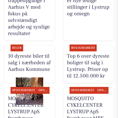
trappeopgange i
er nye ledige
Aarhus V med
stillinger i Lystrup
fokus på
og omegn
selvstændigt
arbejde og synlige
resultater
BILER
BOLIGMARKED
10 dyreste biler til
Top 6 over dyreste
salg i nærheden af
boliger til salg i
Aarhus Kommune
Lystrup. Priser op
til 12.500.000 kr
SPONSORERET
OPSLAGSTAVLEN
SPONSORERET
OPSLAGSTAVLEN
MOSQUITO
MOSQUITO
CYKELCENTER
CYKELCENTER
LYSTRUP ApS
LYSTRUP ApS