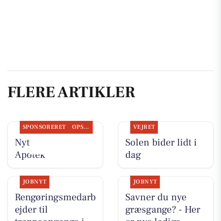
FLERE ARTIKLER
SPONSORERET
OPSLAGSTAVLEN
VEJRET
Nyt fra Lystrup
Solen bider lidt i
Apotek
dag
JOBNYT
JOBNYT
Rengøringsmedarb
Savner du nye
ejder til
græsgange? - Her