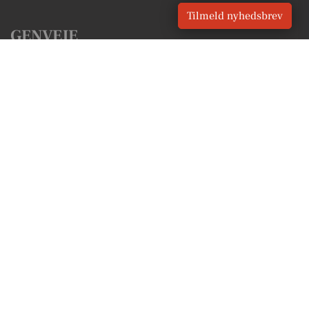
Tilmeld nyhedsbrev
GENVEJE
Seneste nyt fra Lystrup
Vores lokale erhverv
Kalenderen for Lystrup
Fakta om Lystrup
Erhvervsartikler
Aarhus Kommune
Få en gratis salgsvurdering
Sponsoreret indhold
Vores Digital © 2026
Kontakt VORES Digital