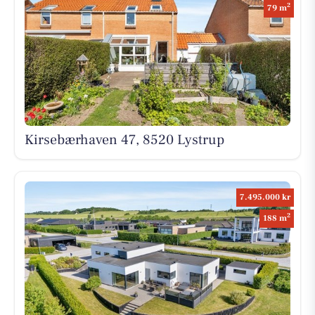
2
79 m
Kirsebærhaven 47, 8520 Lystrup
7.495.000 kr
2
188 m