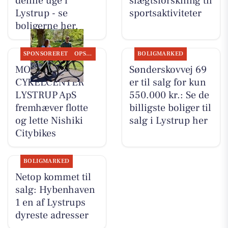
denne uge i
slægtsforskning til
Lystrup - se
sportsaktiviteter
boligerne her.
SPONSORERET
OPSLAGSTAVLEN
BOLIGMARKED
MOSQUITO
Sønderskovvej 69
CYKELCENTER
er til salg for kun
LYSTRUP ApS
550.000 kr.: Se de
fremhæver flotte
billigste boliger til
og lette Nishiki
salg i Lystrup her
Citybikes
BOLIGMARKED
Netop kommet til
salg: Hybenhaven
1 en af Lystrups
dyreste adresser