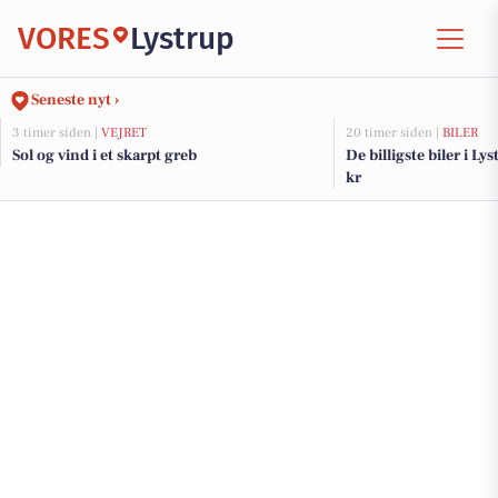
VORES
Lystrup
Seneste nyt ›
3 timer siden |
VEJRET
20 timer siden |
BILER
Sol og vind i et skarpt greb
De billigste biler i Ly
kr