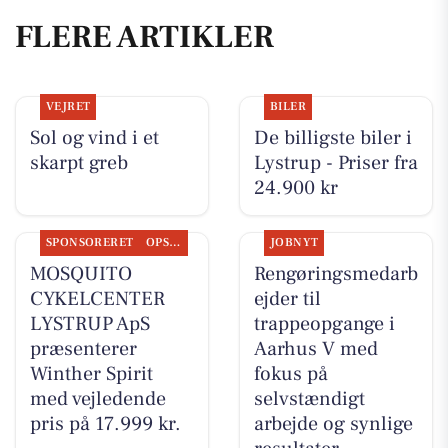
FLERE ARTIKLER
VEJRET
BILER
Sol og vind i et
De billigste biler i
skarpt greb
Lystrup - Priser fra
24.900 kr
SPONSORERET
OPSLAGSTAVLEN
JOBNYT
MOSQUITO
Rengøringsmedarb
CYKELCENTER
ejder til
LYSTRUP ApS
trappeopgange i
præsenterer
Aarhus V med
Winther Spirit
fokus på
med vejledende
selvstændigt
pris på 17.999 kr.
arbejde og synlige