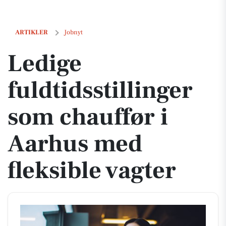
Ledige fuldtidsstillinger som chauffør i Aarhus med fleksible vagter
ARTIKLER
Jobnyt
Ledige
fuldtidsstillinger
som chauffør i
Aarhus med
fleksible vagter