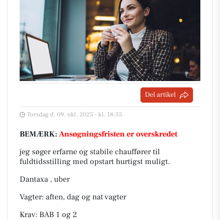
Del artikel
Torsdag d. 09. okt. 2025 - kl. 18:35
BEMÆRK:
Ansøgningsfristen er overskredet
jeg søger erfarne og stabile chauffører til
fuldtidsstilling med opstart hurtigst muligt.
Dantaxa , uber
Vagter: aften, dag og nat vagter
Krav: BAB 1 og 2