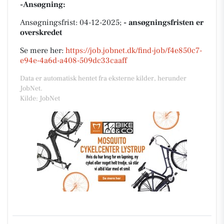
-Ansøgning:
Ansøgningsfrist: 04-12-2025;
- ansøgningsfristen er
overskredet
Se mere her:
https://job.jobnet.dk/find-job/f4e850c7-
e94e-4a6d-a408-509dc33caaff
Data er automatisk hentet fra eksterne kilder, herunder
JobNet.
Kilde: JobNet