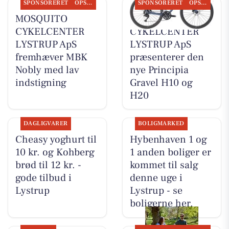
SPONSORERET
OPSLAGSTAVLEN
SPONSORERET
OPSLAGSTAVLEN
MOSQUITO
MOSQUITO
CYKELCENTER
CYKELCENTER
LYSTRUP ApS
LYSTRUP ApS
fremhæver MBK
præsenterer den
Nobly med lav
nye Principia
indstigning
Gravel H10 og
H20
DAGLIGVARER
BOLIGMARKED
Cheasy yoghurt til
Hybenhaven 1 og
10 kr. og Kohberg
1 anden boliger er
brød til 12 kr. -
kommet til salg
gode tilbud i
denne uge i
Lystrup
Lystrup - se
boligerne her.