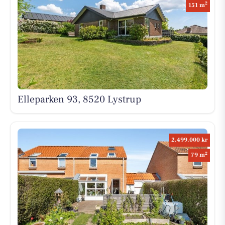
2
151 m
Elleparken 93, 8520 Lystrup
2.499.000 kr
2
79 m