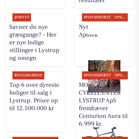
resultater
JOBNYT
SPONSORERET
OPSLAGSTAVLEN
Savner du nye
Nyt fra Lystrup
græsgange? - Her
Apotek
er nye ledige
stillinger i Lystrup
og omegn
BOLIGMARKED
SPONSORERET
OPSLAGSTAVLEN
Top 6 over dyreste
MOSQUITO
boliger til salg i
CYKELCENTER
Lystrup. Priser op
LYSTRUP ApS
til 12.500.000 kr
fremhæver
Centurion Aura til
6.999 kr.