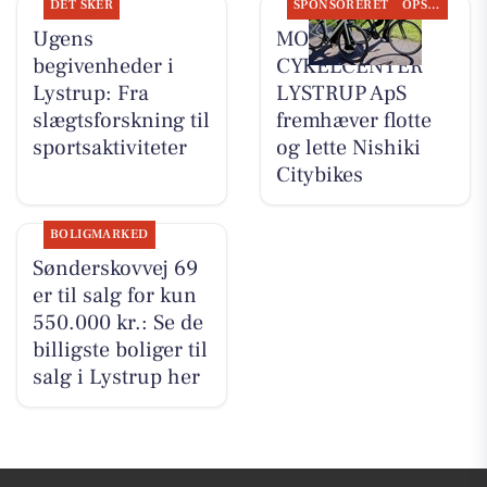
DET SKER
SPONSORERET
OPSLAGSTAVLEN
Ugens
MOSQUITO
begivenheder i
CYKELCENTER
Lystrup: Fra
LYSTRUP ApS
slægtsforskning til
fremhæver flotte
sportsaktiviteter
og lette Nishiki
Citybikes
BOLIGMARKED
Sønderskovvej 69
er til salg for kun
550.000 kr.: Se de
billigste boliger til
salg i Lystrup her