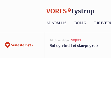
VORES
Lystrup
ALARM112
BOLIG
ERHVER
10 timer siden |
VEJRET
Seneste nyt ›
Sol og vind i et skarpt greb