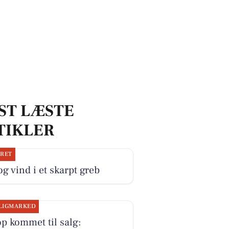
ST LÆSTE
TIKLER
JRET
og vind i et skarpt greb
LIGMARKED
p kommet til salg: