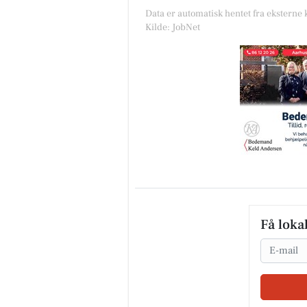
Data er automatisk hentet fra eksterne 
Kilde: JobNet
Få loka
Email