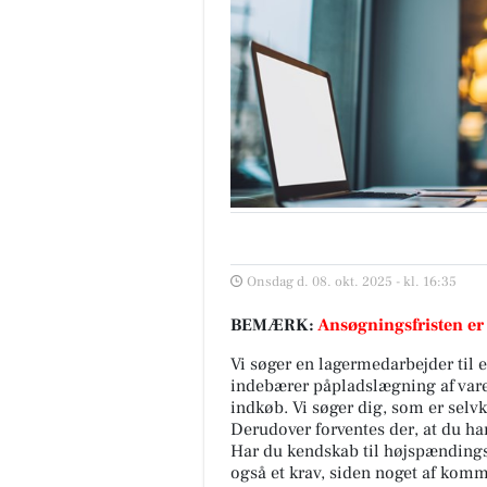
Onsdag d. 08. okt. 2025 - kl. 16:35
BEMÆRK:
Ansøgningsfristen er
Vi søger en lagermedarbejder til 
indebærer påpladslægning af varer
indkøb. Vi søger dig, som er selv
Derudover forventes der, at du har
Har du kendskab til højspændings
også et krav, siden noget af kom