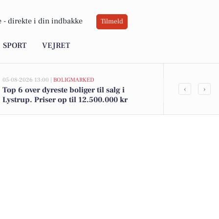
 -
direkte i din indbakke
Tilmeld
SPORT
VEJRET
05-08-2026 13:00 |
BOLIGMARKED
03-08-2026 16:24
‹
›
Top 6 over dyreste boliger til salg i
Rengøringsm
Lystrup. Priser op til 12.500.000 kr
trappeopgan
selvstændigt 