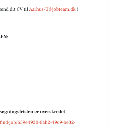
send dit CV til
Aarhus-U@jobteam.dk
!
EN:
nsøgningsfristen er overskredet
dk/find-job/659e4930-0ab2-49c9-be32-