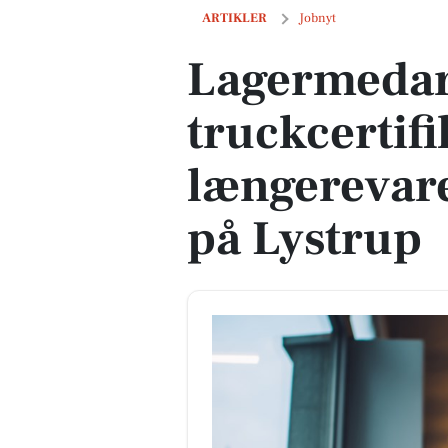
Lagermedarbejder med truckcertifikat s
ARTIKLER
Jobnyt
Lagermedar
truckcertifi
længerevare
på Lystrup