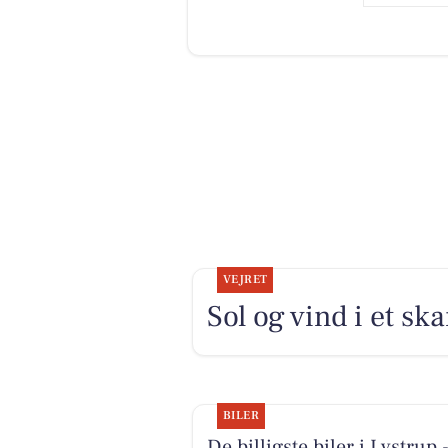
VEJRET
Sol og vind i et sk
BILER
De billigste biler i Lystrup 