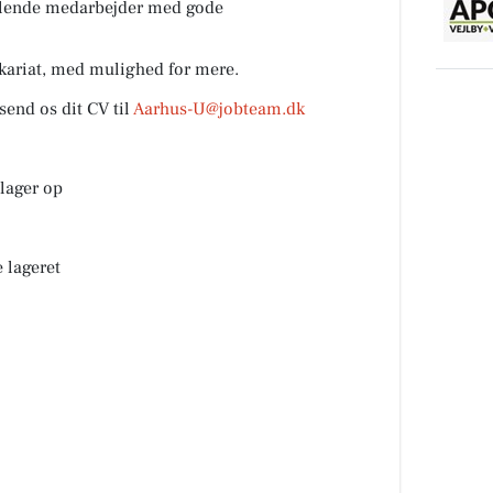
talende medarbejder med gode
ikariat, med mulighed for mere.
send os dit CV til
Aarhus-U@jobteam.dk
 lager op
 lageret