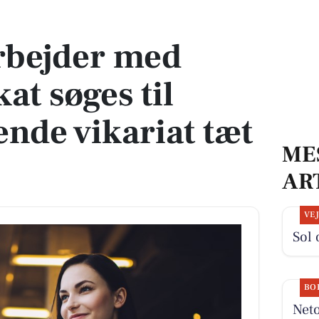
øges til længerevarende vikariat tæt på Lystrup
bejder med
kat søges til
nde vikariat tæt
ME
AR
VE
Sol 
BO
Neto