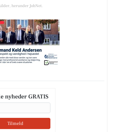
kilder, herunder JobNet.
le nyheder GRATIS
Tilmeld