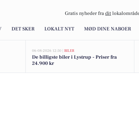
Gratis nyheder fra
dit
lokalområde
V
DET SKER
LOKALT NYT
MØD DINE NABOER
06-08-2026 12:50 |
BILER
De billigste biler i Lystrup - Priser fra
24.900 kr