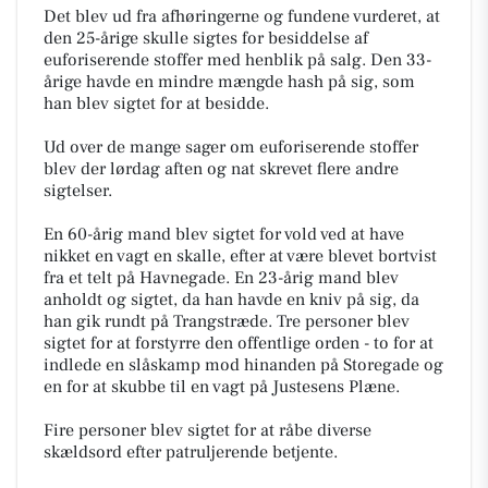
Det blev ud fra afhøringerne og fundene vurderet, at
den 25-årige skulle sigtes for besiddelse af
euforiserende stoffer med henblik på salg. Den 33-
årige havde en mindre mængde hash på sig, som
han blev sigtet for at besidde.
Ud over de mange sager om euforiserende stoffer
blev der lørdag aften og nat skrevet flere andre
sigtelser.
En 60-årig mand blev sigtet for vold ved at have
nikket en vagt en skalle, efter at være blevet bortvist
fra et telt på Havnegade. En 23-årig mand blev
anholdt og sigtet, da han havde en kniv på sig, da
han gik rundt på Trangstræde. Tre personer blev
sigtet for at forstyrre den offentlige orden - to for at
indlede en slåskamp mod hinanden på Storegade og
en for at skubbe til en vagt på Justesens Plæne.
Fire personer blev sigtet for at råbe diverse
skældsord efter patruljerende betjente.