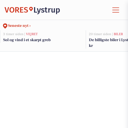
VORES
Lystrup
Seneste nyt ›
3 timer siden |
VEJRET
20 timer siden |
BILER
Sol og vind i et skarpt greb
De billigste biler i Ly
kr