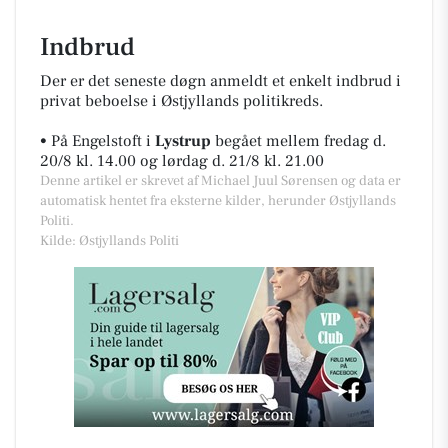
Indbrud
Der er det seneste døgn anmeldt et enkelt indbrud i
privat beboelse i Østjyllands politikreds.
•
På Engelstoft i
Lystrup
begået mellem fredag d.
20/8 kl. 14.00 og lørdag d. 21/8 kl. 21.00
Denne artikel er skrevet af Michael Juul Sørensen og data er
automatisk hentet fra eksterne kilder, herunder Østjyllands
Politi.
Kilde: Østjyllands Politi