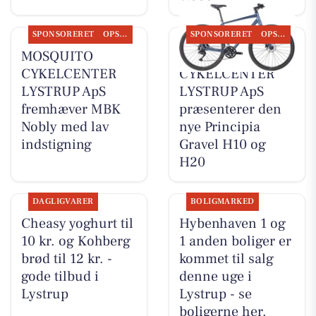
SPONSORERET
OPSLAGSTAVLEN
SPONSORERET
OPSLAGSTAVLEN
MOSQUITO
MOSQUITO
CYKELCENTER
CYKELCENTER
LYSTRUP ApS
LYSTRUP ApS
fremhæver MBK
præsenterer den
Nobly med lav
nye Principia
indstigning
Gravel H10 og
H20
DAGLIGVARER
BOLIGMARKED
Cheasy yoghurt til
Hybenhaven 1 og
10 kr. og Kohberg
1 anden boliger er
brød til 12 kr. -
kommet til salg
gode tilbud i
denne uge i
Lystrup
Lystrup - se
boligerne her.