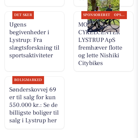
DET SKER
SPONSORERET
OPSLAGSTAVLEN
Ugens
MOSQUITO
begivenheder i
CYKELCENTER
Lystrup: Fra
LYSTRUP ApS
slægtsforskning til
fremhæver flotte
sportsaktiviteter
og lette Nishiki
Citybikes
BOLIGMARKED
Sønderskovvej 69
er til salg for kun
550.000 kr.: Se de
billigste boliger til
salg i Lystrup her