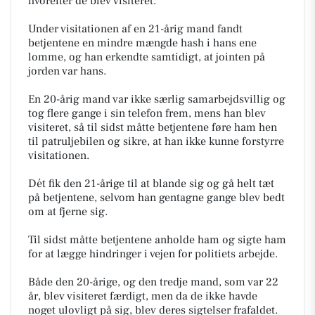
hvorefter de blev visiteret.
Under visitationen af en 21-årig mand fandt
betjentene en mindre mængde hash i hans ene
lomme, og han erkendte samtidigt, at jointen på
jorden var hans.
En 20-årig mand var ikke særlig samarbejdsvillig og
tog flere gange i sin telefon frem, mens han blev
visiteret, så til sidst måtte betjentene føre ham hen
til patruljebilen og sikre, at han ikke kunne forstyrre
visitationen.
Dét fik den 21-årige til at blande sig og gå helt tæt
på betjentene, selvom han gentagne gange blev bedt
om at fjerne sig.
Til sidst måtte betjentene anholde ham og sigte ham
for at lægge hindringer i vejen for politiets arbejde.
Både den 20-årige, og den tredje mand, som var 22
år, blev visiteret færdigt, men da de ikke havde
noget ulovligt på sig, blev deres sigtelser frafaldet.