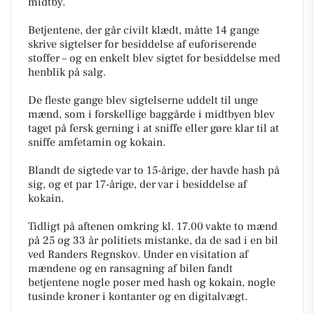
midtby.
Betjentene, der går civilt klædt, måtte 14 gange
skrive sigtelser for besiddelse af euforiserende
stoffer – og en enkelt blev sigtet for besiddelse med
henblik på salg.
De fleste gange blev sigtelserne uddelt til unge
mænd, som i forskellige baggårde i midtbyen blev
taget på fersk gerning i at sniffe eller gøre klar til at
sniffe amfetamin og kokain.
Blandt de sigtede var to 15-årige, der havde hash på
sig, og et par 17-årige, der var i besiddelse af
kokain.
Tidligt på aftenen omkring kl. 17.00 vakte to mænd
på 25 og 33 år politiets mistanke, da de sad i en bil
ved Randers Regnskov. Under en visitation af
mændene og en ransagning af bilen fandt
betjentene nogle poser med hash og kokain, nogle
tusinde kroner i kontanter og en digitalvægt.