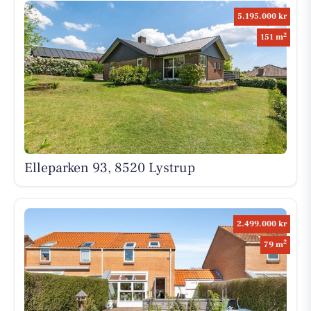
5.195.000 kr
2
151 m
Elleparken 93, 8520 Lystrup
2.499.000 kr
2
79 m