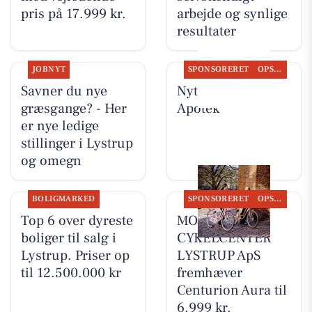
pris på 17.999 kr.
arbejde og synlige
resultater
JOBNYT
SPONSORERET
OPSLAGSTAVLEN
Savner du nye
Nyt fra Lystrup
græsgange? - Her
Apotek
er nye ledige
stillinger i Lystrup
og omegn
BOLIGMARKED
SPONSORERET
OPSLAGSTAVLEN
Top 6 over dyreste
MOSQUITO
boliger til salg i
CYKELCENTER
Lystrup. Priser op
LYSTRUP ApS
til 12.500.000 kr
fremhæver
Centurion Aura til
6.999 kr.