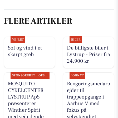
FLERE ARTIKLER
VEJRET
BILER
Sol og vind i et
De billigste biler i
skarpt greb
Lystrup - Priser fra
24.900 kr
SPONSORERET
OPSLAGSTAVLEN
JOBNYT
MOSQUITO
Rengøringsmedarb
CYKELCENTER
ejder til
LYSTRUP ApS
trappeopgange i
præsenterer
Aarhus V med
Winther Spirit
fokus på
med vejledende
selvstændigt