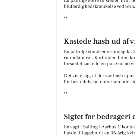
En patrulje kørte til stedet, hvor 
blufærdighedskrænkelse ved ver
**
Kastede hash ud af 
En patrulje standsede søndag kl. 
rutinekontrol. Kort inden bilen kø
forsædet kastede en pose ud ad v
Det viste sig, at der var hash i p
for besiddelse af euforiserende s
**
Sigtet for bedrageri
En vagt i Salling i Aarhus C kontak
havde tilbageholdt en 36-årig kvi