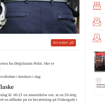
Del artikel
rten fra Østjyllands Politi. Her er
:
lovsforhør i kredsen i dag.
flaske
mandag kl. 00.21 en anmeldelse om, at en 20-årig
ed en ølflaske på en beværtning på Fiskergyde i