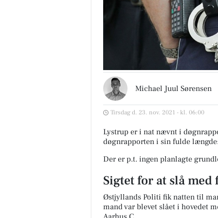
Michael Juul Sørensen
Tirsdag d. 23. nov. 2021 - kl. 06:00
Lystrup er i nat nævnt i døgnrappo
døgnrapporten i sin fulde længde
Der er p.t. ingen planlagte grund
Sigtet for at slå med 
Østjyllands Politi fik natten til 
mand var blevet slået i hovedet m
Aarhus C.