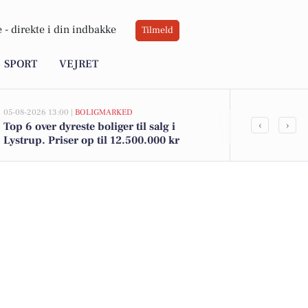
 -
direkte i din indbakke
Tilmeld
SPORT
VEJRET
05-08-2026 13:00 |
BOLIGMARKED
03-08-2026 16:24
‹
›
Top 6 over dyreste boliger til salg i
Rengøringsm
Lystrup. Priser op til 12.500.000 kr
trappeopgan
selvstændigt 