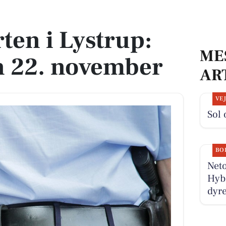
 22. november
en i Lystrup:
ME
 22. november
AR
VE
Sol 
BO
Neto
Hyb
dyre