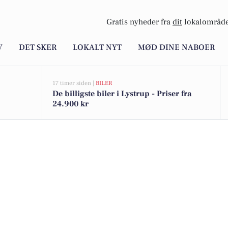
Gratis nyheder fra
dit
lokalområde
V
DET SKER
LOKALT NYT
MØD DINE NABOER
17 timer siden |
BILER
De billigste biler i Lystrup - Priser fra
24.900 kr