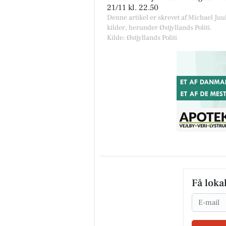
21/11 kl. 22.50
Denne artikel er skrevet af Michael Juu
kilder, herunder Østjyllands Politi.
Kilde: Østjyllands Politi
Få loka
Email