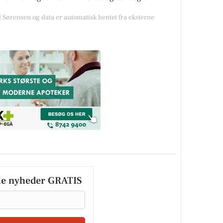
l Sørensen og data er automatisk hentet fra eksterne
le nyheder GRATIS