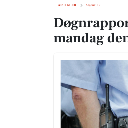
Døgnrapporten i Lystrup: mandag den
ARTIKLER
Alarm112
Døgnrapport
mandag den