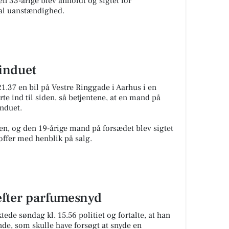
den 33-årige blev anholdt og sigtet for
bal uanstændighed.
vinduet
21.37 en bil på Vestre Ringgade i Aarhus i en
rte ind til siden, så betjentene, at en mand på
induet.
osen, og den 19-årige mand på forsædet blev sigtet
toffer med henblik på salg.
 efter parfumesnyd
tede søndag kl. 15.56 politiet og fortalte, at han
nde, som skulle have forsøgt at snyde en