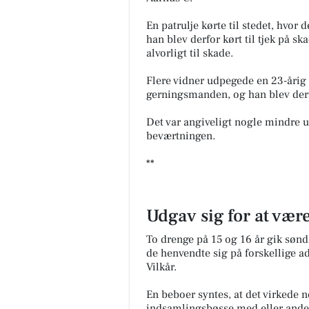
En patrulje kørte til stedet, hvor
han blev derfor kørt til tjek på 
alvorligt til skade.
Flere vidner udpegede en 23-årig
gerningsmanden, og han blev derfo
Det var angiveligt nogle mindre u
beværtningen.
**
Udgav sig for at være
To drenge på 15 og 16 år gik sønda
de henvendte sig på forskellige ad
Vilkår.
En beboer syntes, at det virkede 
indsamlingsbøsse med eller andet,