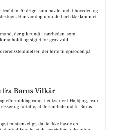
 de traf den 20-årige, som havde ondt i hovedet, og
skadestuen. Han var dog umiddelbart ikke kommet
 mand, der gik rundt i nærheden, som
r anholdt og sigtet for grov vold.
overensstemmelser, der førte til episoden på
 fra Børns Vilkår
g eftermiddag rundt i et kvarter i Højbjerg, hvor
resser og fortalte, at de samlede ind til Børns
noget mistænkeligt, da de ikke havde en
 der indikerede, at de var rigtige indsamlere.