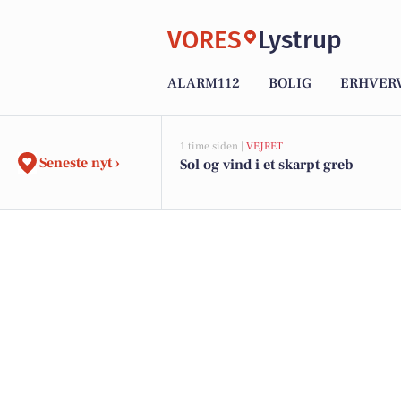
VORES
Lystrup
ALARM112
BOLIG
ERHVER
1 time siden |
VEJRET
Seneste nyt ›
Sol og vind i et skarpt greb