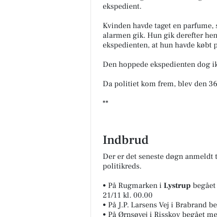
ekspedient.
Kvinden havde taget en parfume, 
alarmen gik. Hun gik derefter hen
ekspedienten, at hun havde købt 
Den hoppede ekspedienten dog ikk
Da politiet kom frem, blev den 36-
**
Indbrud
Der er det seneste døgn anmeldt t
politikreds.
•
På Rugmarken i
Lystrup
begået 
21/11 kl. 00.00
•
På J.P. Larsens Vej i Brabrand be
•
På Ørnsøvej i Risskov begået me