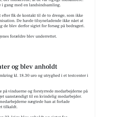
ke i gang med en landsindsamling.
t efter fik de kontakt til de to drenge, som ikke
nisation. De havde tilsyneladende ikke nået at
g de blev derfor sigtet for forsøg på bedrageri.
enes forældre blev underrettet.
nter og blev anholdt
ring kl. 18.30 uro og utryghed i et testcenter i
de på vinduerne og forstyrrede medarbejderne på
get uanstændigt til en kvindelig medarbejder.
medarbejderne nægtede han at forlade
et tilkaldt.