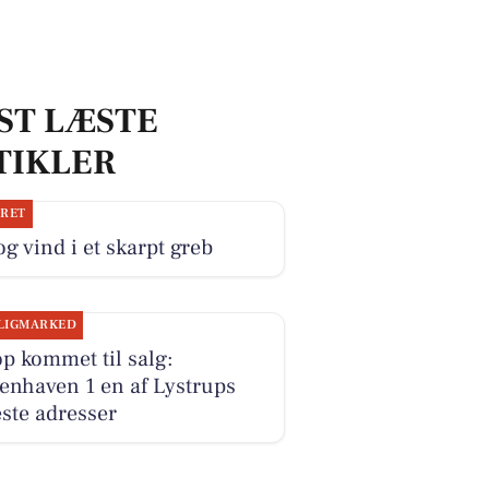
ST LÆSTE
TIKLER
JRET
og vind i et skarpt greb
LIGMARKED
p kommet til salg:
enhaven 1 en af Lystrups
ste adresser