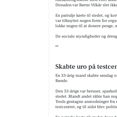
Desuden var Børns Vilkår slet ik
En patrulje kørte til stedet, og kor
var tilknyttet nogen form for orga
lokke nogen til at donere penge, o
De sociale myndigheder og dreng
**
Skabte uro på testce
En 33-årig mand skabte søndag omk
Rønde.
Den 33-årige var beruset, sparke
stedet. Blandt andet råbte han no
Trods gentagne anmodninger fra 
testcentret, og til sidst blev politi