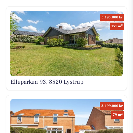
5.195.000 kr
2
151 m
Elleparken 93, 8520 Lystrup
2.499.000 kr
2
79 m