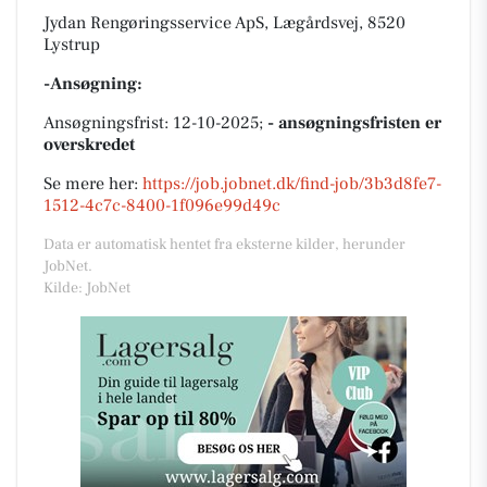
Jydan Rengøringsservice ApS, Lægårdsvej, 8520
Lystrup
-Ansøgning:
Ansøgningsfrist: 12-10-2025;
- ansøgningsfristen er
overskredet
Se mere her:
https://job.jobnet.dk/find-job/3b3d8fe7-
1512-4c7c-8400-1f096e99d49c
Data er automatisk hentet fra eksterne kilder, herunder
JobNet.
Kilde: JobNet