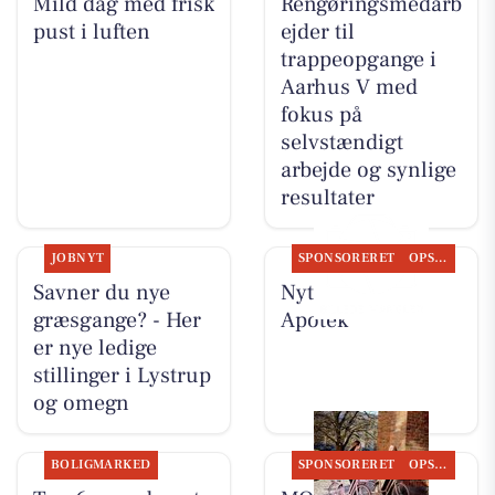
Mild dag med frisk
Rengøringsmedarb
pust i luften
ejder til
trappeopgange i
Aarhus V med
fokus på
selvstændigt
arbejde og synlige
resultater
JOBNYT
SPONSORERET
OPSLAGSTAVLEN
Savner du nye
Nyt fra Lystrup
græsgange? - Her
Apotek
er nye ledige
stillinger i Lystrup
og omegn
BOLIGMARKED
SPONSORERET
OPSLAGSTAVLEN