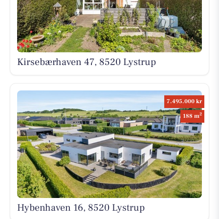
Kirsebærhaven 47, 8520 Lystrup
7.495.000 kr
2
188 m
Hybenhaven 16, 8520 Lystrup