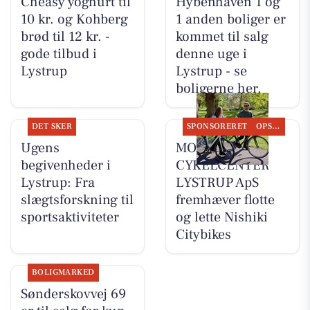
Cheasy yoghurt til
Hybenhaven 1 og
10 kr. og Kohberg
1 anden boliger er
brød til 12 kr. -
kommet til salg
gode tilbud i
denne uge i
Lystrup
Lystrup - se
boligerne her.
DET SKER
SPONSORERET
OPSLAGSTAVLEN
Ugens
MOSQUITO
begivenheder i
CYKELCENTER
Lystrup: Fra
LYSTRUP ApS
slægtsforskning til
fremhæver flotte
sportsaktiviteter
og lette Nishiki
Citybikes
BOLIGMARKED
Sønderskovvej 69