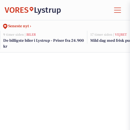
VORES
Lystrup
Seneste nyt ›
9 timer siden |
BILER
17 timer siden |
VEJRET
De billigste biler i Lystrup - Priser fra 24.900
Mild dag med frisk pus
kr