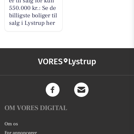
er til salg for kun
550.000 kr.: Se de
billigste boliger til
salg i Lystrup her
VORES
Lystrup
OM VORES DIGITAL
Om os
For annoncører