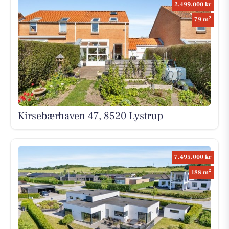
2.499.000 kr
2
79 m
Kirsebærhaven 47, 8520 Lystrup
7.495.000 kr
2
188 m