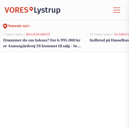
VORES
Lystrup
Seneste nyt ›
7 timer siden |
BOLIGMARKED
10 timer siden |
ALARM11
Drømmer du om luksus? For 6.995.000 kr
Indbrud på Hasselhav
er Asmusgårdsvej 38 kommet til salg - Se
den og de dyreste boliger til salg her