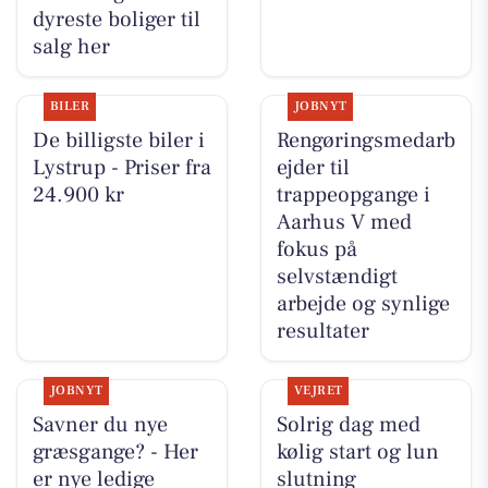
dyreste boliger til
salg her
BILER
JOBNYT
De billigste biler i
Rengøringsmedarb
Lystrup - Priser fra
ejder til
24.900 kr
trappeopgange i
Aarhus V med
fokus på
selvstændigt
arbejde og synlige
resultater
JOBNYT
VEJRET
Savner du nye
Solrig dag med
græsgange? - Her
kølig start og lun
er nye ledige
slutning