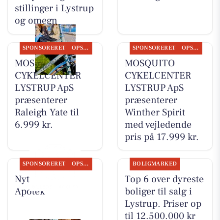
stillinger i Lystrup
og omegn
SPONSORERET
OPSLAGSTAVLEN
SPONSORERET
OPSLAGSTAVLEN
MOSQUITO
MOSQUITO
CYKELCENTER
CYKELCENTER
LYSTRUP ApS
LYSTRUP ApS
præsenterer
præsenterer
Raleigh Yate til
Winther Spirit
6.999 kr.
med vejledende
pris på 17.999 kr.
SPONSORERET
OPSLAGSTAVLEN
BOLIGMARKED
Nyt fra Lystrup
Top 6 over dyreste
Apotek
boliger til salg i
Lystrup. Priser op
til 12.500.000 kr