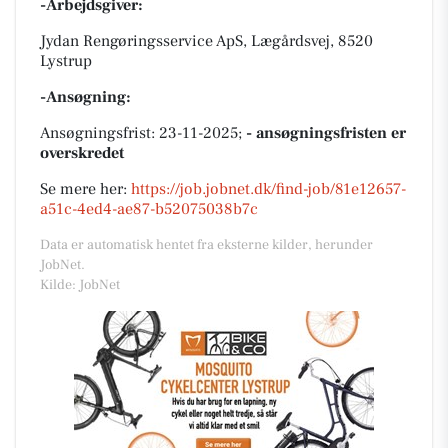
-Arbejdsgiver:
Jydan Rengøringsservice ApS, Lægårdsvej, 8520
Lystrup
-Ansøgning:
Ansøgningsfrist: 23-11-2025;
- ansøgningsfristen er
overskredet
Se mere her:
https://job.jobnet.dk/find-job/81e12657-
a51c-4ed4-ae87-b52075038b7c
Data er automatisk hentet fra eksterne kilder, herunder
JobNet.
Kilde: JobNet