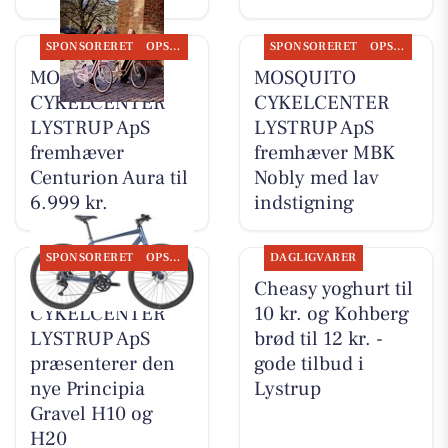
SPONSORERET
OPSLAGSTAVLEN
SPONSORERET
OPSLAGSTAVLEN
MOSQUITO
MOSQUITO
CYKELCENTER
CYKELCENTER
LYSTRUP ApS
LYSTRUP ApS
fremhæver
fremhæver MBK
Centurion Aura til
Nobly med lav
6.999 kr.
indstigning
SPONSORERET
OPSLAGSTAVLEN
DAGLIGVARER
MOSQUITO
Cheasy yoghurt til
CYKELCENTER
10 kr. og Kohberg
LYSTRUP ApS
brød til 12 kr. -
præsenterer den
gode tilbud i
nye Principia
Lystrup
Gravel H10 og
H20