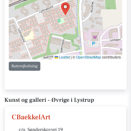
Leaflet
|
©
OpenStreetMap
contributors
Rutevejledning
Kunst og galleri - Øvrige i Lystrup
CBaekkelArt
c/o. Sønderskovvej 19