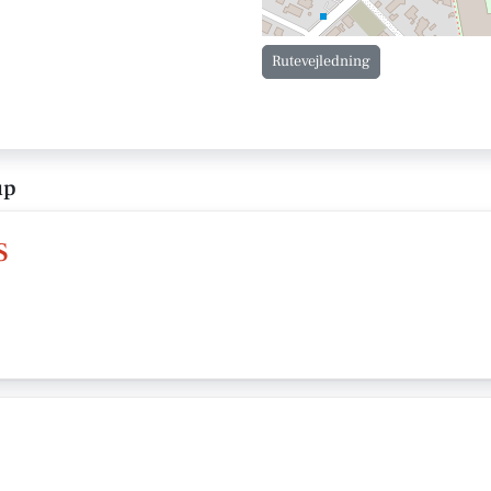
Rutevejledning
up
S