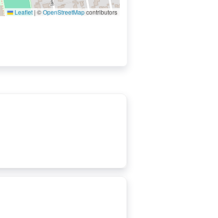
Leaflet
|
©
OpenStreetMap
contributors