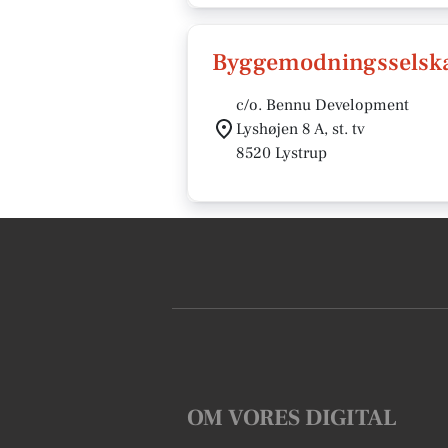
Byggemodningsselska
c/o. Bennu Development
Lyshøjen 8 A, st. tv
8520 Lystrup
OM VORES DIGITAL