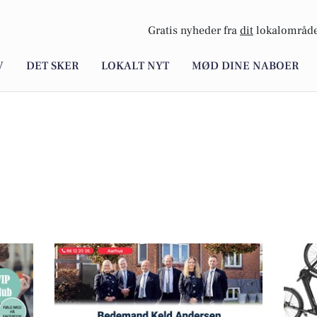
Gratis nyheder fra
dit
lokalområde
V
DET SKER
LOKALT NYT
MØD DINE NABOER