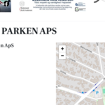
 PARKEN APS
en ApS
+
−