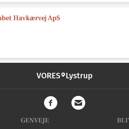
bet Havkærvej ApS
VORES
Lystrup
GENVEJE
BLI