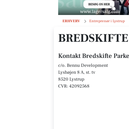
Bredskifte Parken ApS
ERHVERV
Entreprenør i Lystrup
BREDSKIFTE
Kontakt Bredskifte Park
c/o. Bennu Development
Lyshøjen 8 A, st. tv
8520 Lystrup
CVR: 42092568