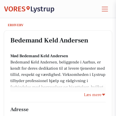
VORES
Lystrup
Bedemand Keld Andersen
ERHVERV
Bedemand Keld Andersen
Mød Bedemand Keld Andersen
Bedemand Keld Andersen, beliggende i Aarhus, er
kendt for deres dedikation til at levere tjenester med
tillid, respekt og værdighed. Virksomheden i Lystrup
tilbyder professionel hjælp og rådgivning i
forbindelse med begravelser og bisættelser, hvilket
gør en svær tid mere overskuelig for de pårørende.
Læs mere
Med et fokus på tryghed, omsorg og kvalitet, sikrer
Bedemand Keld Andersen, at hver afsked bliver
Adresse
håndteret med den største omhu.