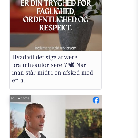
Hvad vil det sige at være
brancheautoriseret? 🕊️ Når
man står midt i en afsked med
en a...
30. april 2026