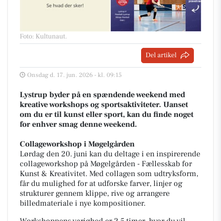
Foto: Kultunaut
.
Del artikel
Onsdag d. 17. jun. 2026 - kl. 09:15
Lystrup byder på en spændende weekend med
kreative workshops og sportsaktiviteter. Uanset
om du er til kunst eller sport, kan du finde noget
for enhver smag denne weekend.
Collageworkshop i Møgelgården
Lørdag den 20. juni kan du deltage i en inspirerende
collageworkshop på Møgelgården - Fællesskab for
Kunst & Kreativitet. Med collagen som udtryksform,
får du mulighed for at udforske farver, linjer og
strukturer gennem klippe, rive og arrangere
billedmateriale i nye kompositioner.
Workshoppens varighed er 2,5 timer, hvor du vil