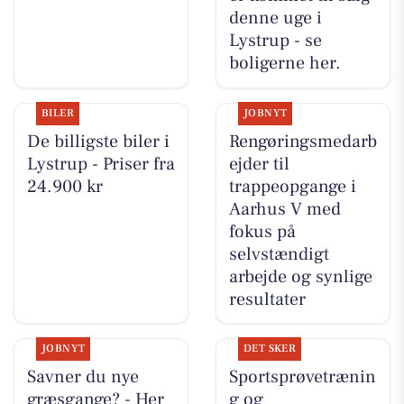
denne uge i
Lystrup - se
boligerne her.
BILER
JOBNYT
De billigste biler i
Rengøringsmedarb
Lystrup - Priser fra
ejder til
24.900 kr
trappeopgange i
Aarhus V med
fokus på
selvstændigt
arbejde og synlige
resultater
JOBNYT
DET SKER
Savner du nye
Sportsprøvetrænin
græsgange? - Her
g og