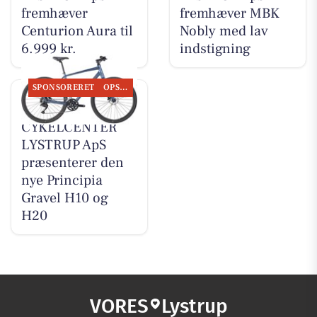
fremhæver
fremhæver MBK
Centurion Aura til
Nobly med lav
6.999 kr.
indstigning
SPONSORERET
OPSLAGSTAVLEN
MOSQUITO
CYKELCENTER
LYSTRUP ApS
præsenterer den
nye Principia
Gravel H10 og
H20
VORES
Lystrup