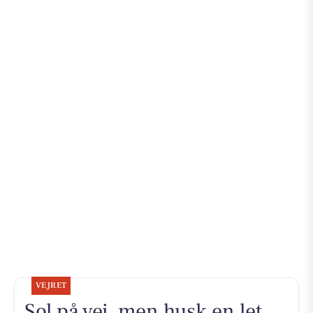
VEJRET
Sol på vej, men husk en let