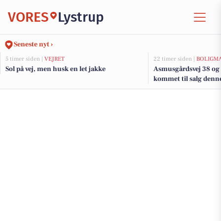
VORES
Lystrup
Seneste nyt ›
5 timer siden |
VEJRET
22 timer siden |
BOLIGM
Sol på vej, men husk en let jakke
Asmusgårdsvej 38 og 
kommet til salg denne 
boligerne her.