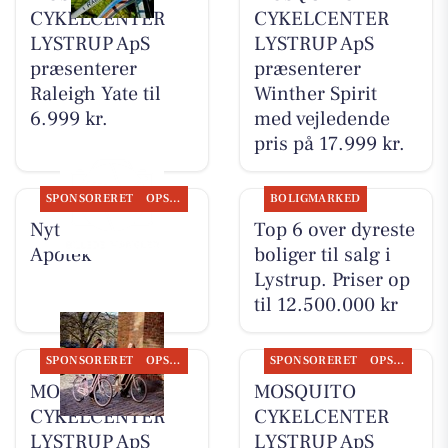
CYKELCENTER
CYKELCENTER
LYSTRUP ApS
LYSTRUP ApS
præsenterer
præsenterer
Raleigh Yate til
Winther Spirit
6.999 kr.
med vejledende
pris på 17.999 kr.
SPONSORERET
OPSLAGSTAVLEN
BOLIGMARKED
Nyt fra Lystrup
Top 6 over dyreste
Apotek
boliger til salg i
Lystrup. Priser op
til 12.500.000 kr
SPONSORERET
OPSLAGSTAVLEN
SPONSORERET
OPSLAGSTAVLEN
MOSQUITO
MOSQUITO
CYKELCENTER
CYKELCENTER
LYSTRUP ApS
LYSTRUP ApS