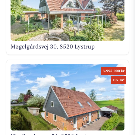
Møgelgårdsvej 30, 8520 Lystrup
3.995.000 kr
2
107 m