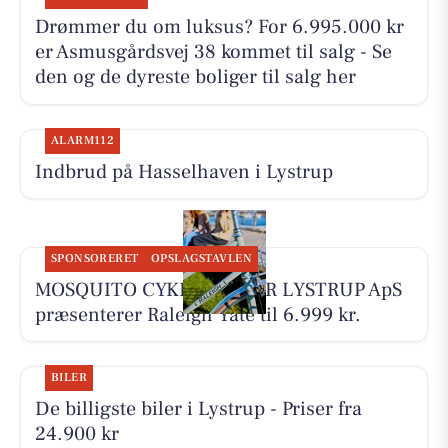
Drømmer du om luksus? For 6.995.000 kr
er Asmusgårdsvej 38 kommet til salg - Se
den og de dyreste boliger til salg her
ALARM112
Indbrud på Hasselhaven i Lystrup
SPONSORERET
OPSLAGSTAVLEN
MOSQUITO CYKELCENTER LYSTRUP ApS
præsenterer Raleigh Yate til 6.999 kr.
BILER
De billigste biler i Lystrup - Priser fra
24.900 kr