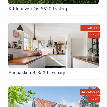
Kildehaven 46, 8520 Lystrup
5.195.000 kr
2
132 m
Enebakken 9, 8520 Lystrup
2.599.000 kr
2
165 m