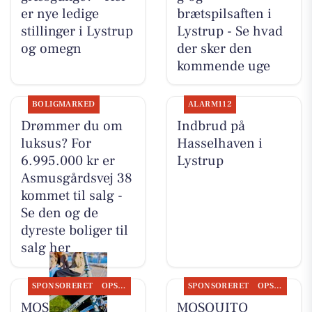
er nye ledige
brætspilsaften i
stillinger i Lystrup
Lystrup - Se hvad
og omegn
der sker den
kommende uge
BOLIGMARKED
ALARM112
Drømmer du om
Indbrud på
luksus? For
Hasselhaven i
6.995.000 kr er
Lystrup
Asmusgårdsvej 38
kommet til salg -
Se den og de
dyreste boliger til
salg her
SPONSORERET
OPSLAGSTAVLEN
SPONSORERET
OPSLAGSTAVLEN
MOSQUITO
MOSQUITO