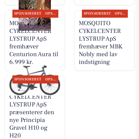
SPONSORERET
OPSLAGSTAVLEN
SPONSORERET
OPSLAGSTAVLEN
MOSQUITO
MOSQUITO
CYKELCENTER
CYKELCENTER
LYSTRUP ApS
LYSTRUP ApS
fremhæver
fremhæver MBK
Centurion Aura til
Nobly med lav
6.999 kr.
indstigning
SPONSORERET
OPSLAGSTAVLEN
MOSQUITO
CYKELCENTER
LYSTRUP ApS
præsenterer den
nye Principia
Gravel H10 og
H20