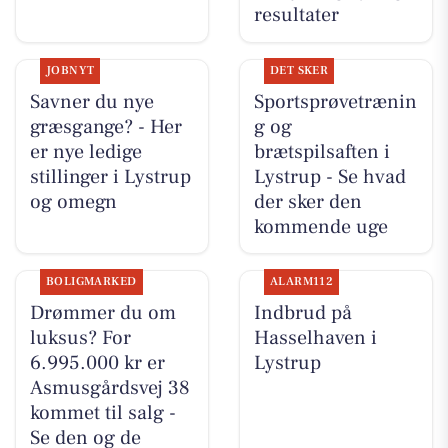
resultater
JOBNYT
DET SKER
Savner du nye
Sportsprøvetrænin
græsgange? - Her
g og
er nye ledige
brætspilsaften i
stillinger i Lystrup
Lystrup - Se hvad
og omegn
der sker den
kommende uge
BOLIGMARKED
ALARM112
Drømmer du om
Indbrud på
luksus? For
Hasselhaven i
6.995.000 kr er
Lystrup
Asmusgårdsvej 38
kommet til salg -
Se den og de