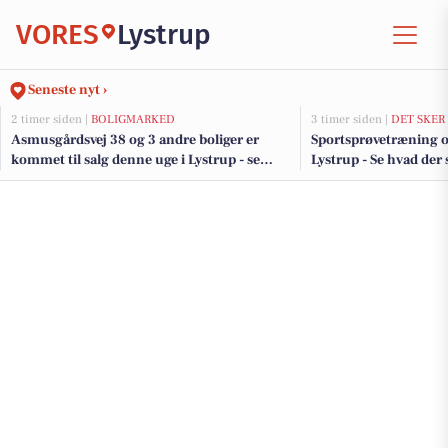
VORES
Lystrup
Seneste nyt ›
2 timer siden |
BOLIGMARKED
3 timer siden |
DET SKER
Asmusgårdsvej 38 og 3 andre boliger er
Sportsprøvetræning og
kommet til salg denne uge i Lystrup - se
Lystrup - Se hvad de
boligerne her.
uge