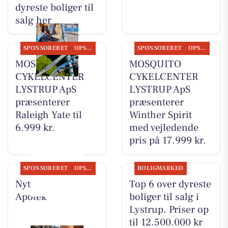
dyreste boliger til
salg her
SPONSORERET
OPSLAGSTAVLEN
SPONSORERET
OPSLAGSTAVLEN
MOSQUITO
MOSQUITO
CYKELCENTER
CYKELCENTER
LYSTRUP ApS
LYSTRUP ApS
præsenterer
præsenterer
Raleigh Yate til
Winther Spirit
6.999 kr.
med vejledende
pris på 17.999 kr.
SPONSORERET
OPSLAGSTAVLEN
BOLIGMARKED
Nyt fra Lystrup
Top 6 over dyreste
Apotek
boliger til salg i
Lystrup. Priser op
til 12.500.000 kr