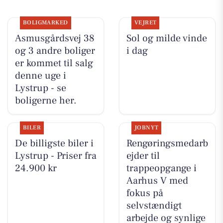
BOLIGMARKED
VEJRET
Asmusgårdsvej 38
Sol og milde vinde
og 3 andre boliger
i dag
er kommet til salg
denne uge i
Lystrup - se
boligerne her.
BILER
JOBNYT
De billigste biler i
Rengøringsmedarb
Lystrup - Priser fra
ejder til
24.900 kr
trappeopgange i
Aarhus V med
fokus på
selvstændigt
arbejde og synlige