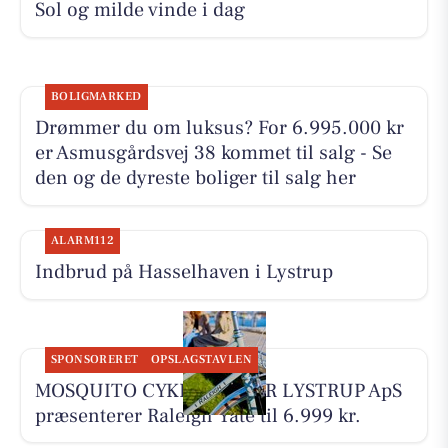
Sol og milde vinde i dag
BOLIGMARKED
Drømmer du om luksus? For 6.995.000 kr
er Asmusgårdsvej 38 kommet til salg - Se
den og de dyreste boliger til salg her
ALARM112
Indbrud på Hasselhaven i Lystrup
SPONSORERET
OPSLAGSTAVLEN
MOSQUITO CYKELCENTER LYSTRUP ApS
præsenterer Raleigh Yate til 6.999 kr.