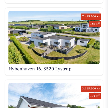
7.495.000 kr
2
188 m
Hybenhaven 16, 8520 Lystrup
3.395.000 kr
2
104 m