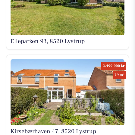
Elleparken 93, 8520 Lystrup
2.499.000 kr
2
79 m
Kirsebærhaven 47, 8520 Lystrup