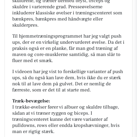
skuldrene, og træner dermed bryst, triceps og
skuldre i varierende grad. Presseøvelserne
inkluderer klassiske øvelser i træningscenteret som
bænkpres, bænkpres med håndvægte eller
skulderpres.
Til hjemmetræningsprogrammet har jeg valgt push
ups, der er en virkelig undervurderet øvelse. Da det i
praksis også er en planke, får man god træning af
maven og core-musklerne samtidig, så man slår to
fluer med et smæk.
I videoen har jeg vist to forskellige varianter af push
ups, så du også kan lave dem, hvis ikke du er stærk
nok til at lave dem på gulvet. Det er nemlig de
færreste, som er det til at starte med.
Træk-bevægelse:
I trække-øvelser fører vi albuer og skuldre tilbage,
sådan at vi træner ryggen og biceps. I
træningscenteret kunne det være varianter af
pulldowns, rows eller endda kropshævninger, hvis
man er rigtig stærk.