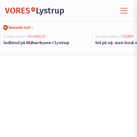
VORES
Lystrup
Seneste nyt ›
3 timer siden |
ALARM112
10 timer siden |
VEJRET
Indbrud på Blåbærhaven i Lystrup
Sol på vej, men husk e