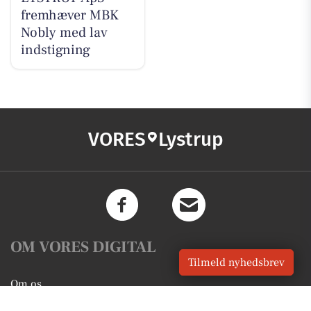
fremhæver MBK
Nobly med lav
indstigning
VORES
Lystrup
OM VORES DIGITAL
Tilmeld nyhedsbrev
Om os
For annoncører