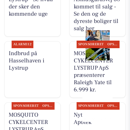
der sker den
kommet til salg -
kommende uge
Se den og de
dyreste boliger til
salg her
ALARM112
SPONSORERET
OPSLAGSTAVLEN
Indbrud på
MOSQUITO
Hasselhaven i
CYKELCENTER
Lystrup
LYSTRUP ApS
præsenterer
Raleigh Yate til
6.999 kr.
SPONSORERET
OPSLAGSTAVLEN
SPONSORERET
OPSLAGSTAVLEN
MOSQUITO
Nyt fra Lystrup
CYKELCENTER
Apotek
LYSTRUP ApS