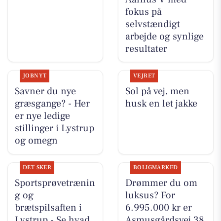
fokus på
selvstændigt
arbejde og synlige
resultater
JOBNYT
VEJRET
Savner du nye
Sol på vej, men
græsgange? - Her
husk en let jakke
er nye ledige
stillinger i Lystrup
og omegn
DET SKER
BOLIGMARKED
Sportsprøvetrænin
Drømmer du om
g og
luksus? For
brætspilsaften i
6.995.000 kr er
Lystrup - Se hvad
Asmusgårdsvej 38