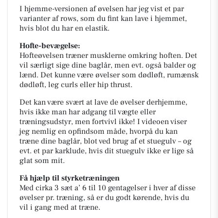
I hjemme-versionen af øvelsen har jeg vist et par
varianter af rows, som du fint kan lave i hjemmet,
hvis blot du har en elastik.
Hofte-bevægelse:
Hofteøvelsen træner musklerne omkring hoften. Det
vil særligt sige dine baglår, men evt. også balder og
lænd. Det kunne være øvelser som dødløft, rumænsk
dødløft, leg curls eller hip thrust.
Det kan være svært at lave de øvelser derhjemme,
hvis ikke man har adgang til vægte eller
træningsudstyr, men fortvivl ikke! I videoen viser
jeg nemlig en opfindsom måde, hvorpå du kan
træne dine baglår, blot ved brug af et stuegulv – og
evt. et par karklude, hvis dit stuegulv ikke er lige så
glat som mit.
Få hjælp til styrketræningen
Med cirka 3 sæt a’ 6 til 10 gentagelser i hver af disse
øvelser pr. træning, så er du godt kørende, hvis du
vil i gang med at træne.