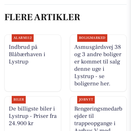
FLERE ARTIKLER
ALARM112
BOLIGMARKED
Indbrud på
Asmusgårdsvej 38
Blåbærhaven i
og 3 andre boliger
Lystrup
er kommet til salg
denne uge i
Lystrup - se
boligerne her.
BILER
JOBNYT
De billigste biler i
Rengøringsmedarb
Lystrup - Priser fra
ejder til
24.900 kr
trappeopgange i
Aarhus V med