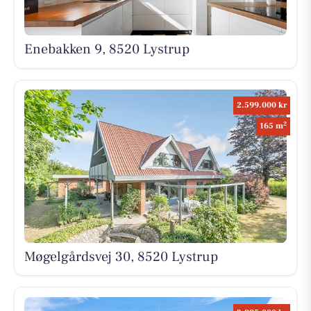
Enebakken 9, 8520 Lystrup
2.599.000 kr
2
165 m
Møgelgårdsvej 30, 8520 Lystrup