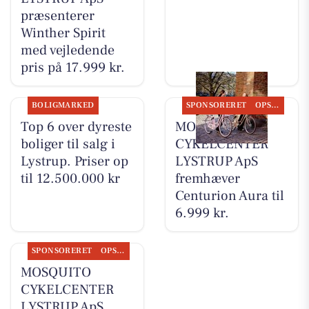
præsenterer
Winther Spirit
med vejledende
pris på 17.999 kr.
BOLIGMARKED
SPONSORERET
OPSLAGSTAVLEN
Top 6 over dyreste
MOSQUITO
boliger til salg i
CYKELCENTER
Lystrup. Priser op
LYSTRUP ApS
til 12.500.000 kr
fremhæver
Centurion Aura til
6.999 kr.
SPONSORERET
OPSLAGSTAVLEN
MOSQUITO
CYKELCENTER
LYSTRUP ApS