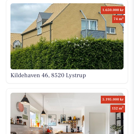
1.650.000 kr
2
74 m
Kildehaven 46, 8520 Lystrup
5.195.000 kr
2
132 m