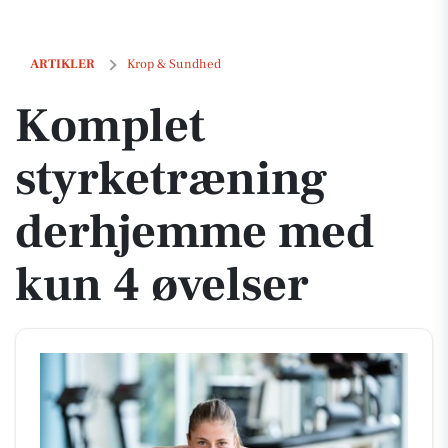
Komplet styrketræning derhjemme med kun 4 øvelser
ARTIKLER
Krop & Sundhed
Komplet
styrketræning
derhjemme med
kun 4 øvelser